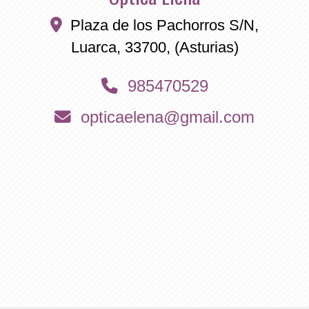
Plaza de los Pachorros S/N,
Luarca
,
33700
,
(Asturias)
985470529
opticaelena
gmail.com