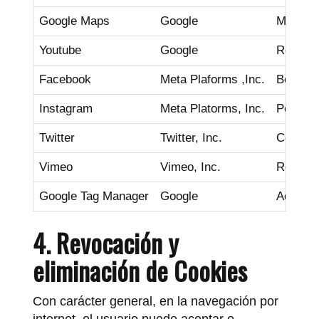
Google Maps
Google
Mostrar
Youtube
Google
Reprodu
Facebook
Meta Plaforms ,Inc.
Botón '
Instagram
Meta Platorms, Inc.
Perfil 
Twitter
Twitter, Inc.
Comparti
Vimeo
Vimeo, Inc.
Reprodu
Google Tag Manager
Google
Adminis
4. Revocación y
eliminación de Cookies
Con carácter general, en la navegación por