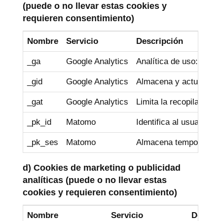
(puede o no llevar estas cookies y
requieren consentimiento)
Nombre
Servicio
Descripción
_ga
Google Analytics
Analítica de uso: nº vi
_gid
Google Analytics
Almacena y actualiza u
_gat
Google Analytics
Limita la recopilación d
_pk_id
Matomo
Identifica al usuario ú
_pk_ses
Matomo
Almacena temporalmente
d) Cookies de marketing o publicidad
analíticas (puede o no llevar estas
cookies y requieren consentimiento)
Nombre
Servicio
Descri