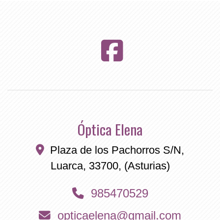
Óptica Elena
Plaza de los Pachorros S/N,
Luarca
,
33700
,
(Asturias)
985470529
opticaelena
gmail.com